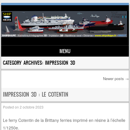
MENU
Skip to content
CATEGORY ARCHIVES:
IMPRESSION 3D
Newer posts
→
Post navigation
IMPRESSION 3D : LE COTENTIN
Posted on
2 octobre 2023
Le ferry Cotentin de la Brittany ferries imprimé en résine à l’échelle
1/1250e.