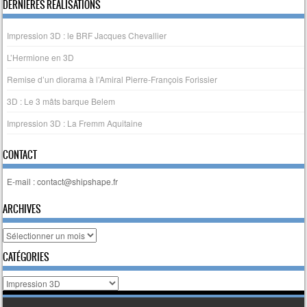
Post navigation
DERNIERES RÉALISATIONS
Impression 3D : le BRF Jacques Chevallier
L’Hermione en 3D
Remise d’un diorama à l’Amiral Pierre-François Forissier
3D : Le 3 mâts barque Belem
Impression 3D : La Fremm Aquitaine
CONTACT
E-mail : contact@shipshape.fr
ARCHIVES
Archives
CATÉGORIES
Catégories