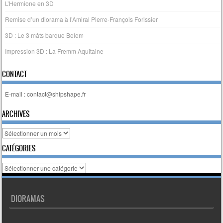
L’Hermione en 3D
Remise d’un diorama à l’Amiral Pierre-François Forissier
3D : Le 3 mâts barque Belem
Impression 3D : La Fremm Aquitaine
CONTACT
E-mail : contact@shipshape.fr
ARCHIVES
Archives
CATÉGORIES
Catégories
DIORAMAS