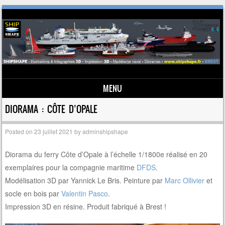
MENU
Skip to content
DIORAMA : CÔTE D’OPALE
Posted on
23 juillet 2021
by
adminshipshape
Diorama du ferry Côte d’Opale à l’échelle 1/1800e réalisé en 20
exemplaires pour la compagnie maritime
DFDS
.
Modélisation 3D par Yannick Le Bris. Peinture par
Marc Ollivier
et
socle en bois par
Valentin Pasco
.
Impression 3D en résine. Produit fabriqué à Brest !