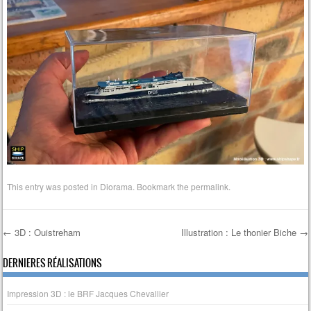
This entry was posted in
Diorama
. Bookmark the
permalink
.
←
3D : Ouistreham
Illustration : Le thonier Biche
→
Post navigation
DERNIERES RÉALISATIONS
Impression 3D : le BRF Jacques Chevallier