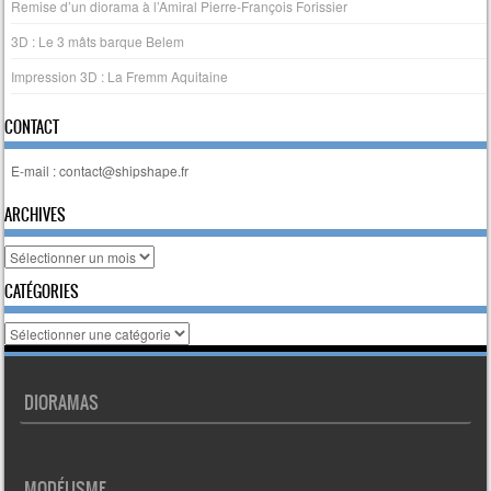
Remise d’un diorama à l’Amiral Pierre-François Forissier
3D : Le 3 mâts barque Belem
Impression 3D : La Fremm Aquitaine
CONTACT
E-mail : contact@shipshape.fr
ARCHIVES
Archives
CATÉGORIES
Catégories
DIORAMAS
MODÉLISME