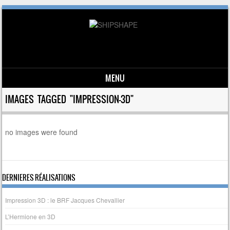
MENU
Skip to content
IMAGES TAGGED "IMPRESSION-3D"
no images were found
DERNIERES RÉALISATIONS
Impression 3D : le BRF Jacques Chevallier
L’Hermione en 3D