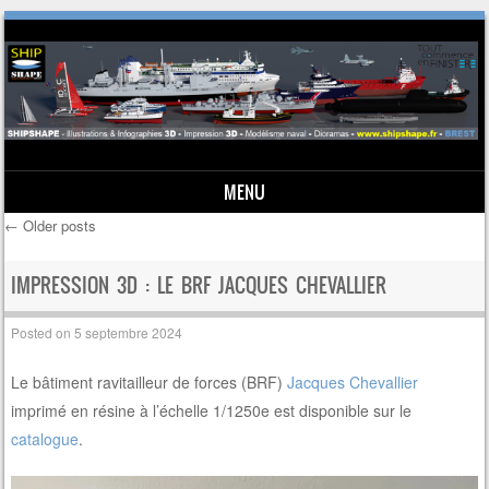
MENU
←
Older posts
Skip to content
Post navigation
IMPRESSION 3D : LE BRF JACQUES CHEVALLIER
Posted on
5 septembre 2024
Le bâtiment ravitailleur de forces (BRF)
Jacques Chevallier
imprimé en résine à l’échelle 1/1250e est disponible sur le
catalogue
.