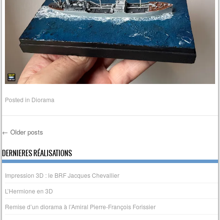
Posted in
Diorama
←
Older posts
Post navigation
DERNIERES RÉALISATIONS
Impression 3D : le BRF Jacques Chevallier
L’Hermione en 3D
Remise d’un diorama à l’Amiral Pierre-François Forissier