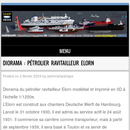
MENU
Skip to content
DIORAMA : PÉTROLIER RAVITAILLEUR ELORN
Posted on
2 février 2024
by
adminshipshape
Diorama du pétrolier ravitailleur Elorn modélisé et imprimé en 3D à
l’échelle 1/1250e.
L’Elorn est construit aux chantiers Deutsche Werft de Hambourg.
Lancé le 31 octobre 1930, il est admis au service actif le 24 août
1931. Il commence sa carrière comme transporteur, mais à partir
de septembre 1939, il sera basé à Toulon et va servir de