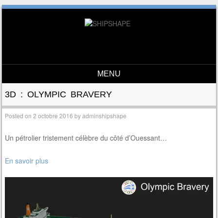
MENU
Skip to content
3D : OLYMPIC BRAVERY
Posted on
2 octobre 2016
by
adminshipshape
Un pétrolier tristement célèbre du côté d’Ouessant…
En savoir plus