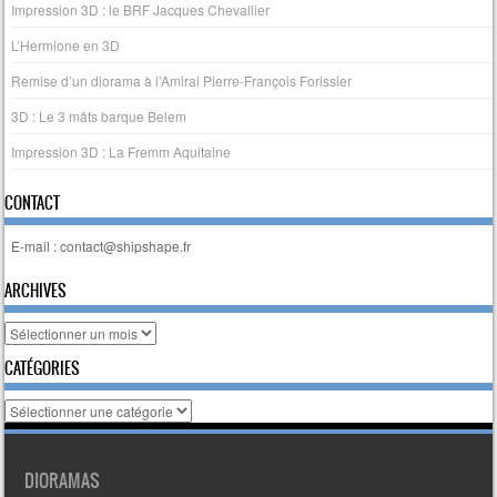
Impression 3D : le BRF Jacques Chevallier
L’Hermione en 3D
Remise d’un diorama à l’Amiral Pierre-François Forissier
3D : Le 3 mâts barque Belem
Impression 3D : La Fremm Aquitaine
CONTACT
E-mail : contact@shipshape.fr
ARCHIVES
Archives
CATÉGORIES
Catégories
DIORAMAS