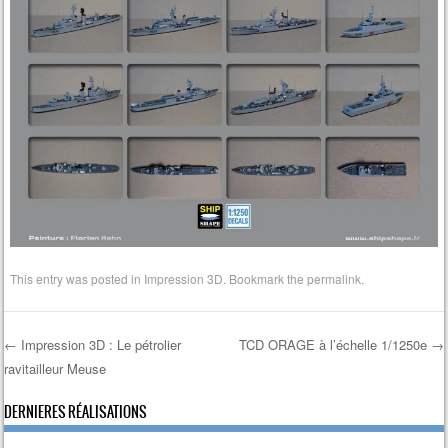
This entry was posted in
Impression 3D
. Bookmark the
permalink
.
←
Impression 3D : Le pétrolier
TCD ORAGE à l’échelle 1/1250e
→
ravitailleur Meuse
Post navigation
DERNIERES RÉALISATIONS