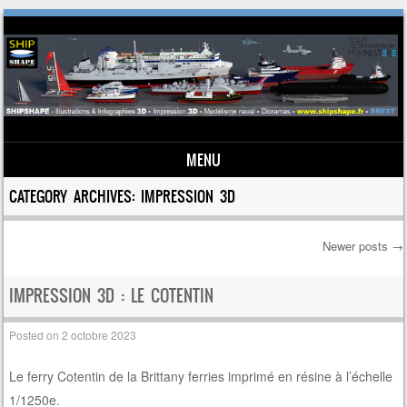
MENU
Skip to content
CATEGORY ARCHIVES:
IMPRESSION 3D
Newer posts
→
Post navigation
IMPRESSION 3D : LE COTENTIN
Posted on
2 octobre 2023
Le ferry Cotentin de la Brittany ferries imprimé en résine à l’échelle
1/1250e.