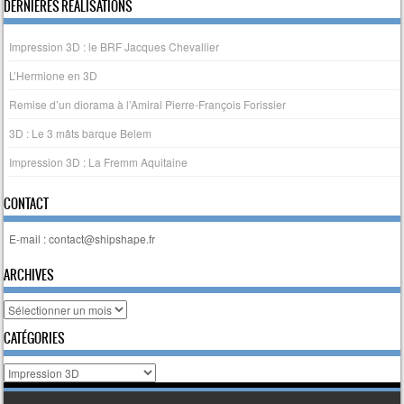
Post navigation
DERNIERES RÉALISATIONS
Impression 3D : le BRF Jacques Chevallier
L’Hermione en 3D
Remise d’un diorama à l’Amiral Pierre-François Forissier
3D : Le 3 mâts barque Belem
Impression 3D : La Fremm Aquitaine
CONTACT
E-mail : contact@shipshape.fr
ARCHIVES
Archives
CATÉGORIES
Catégories