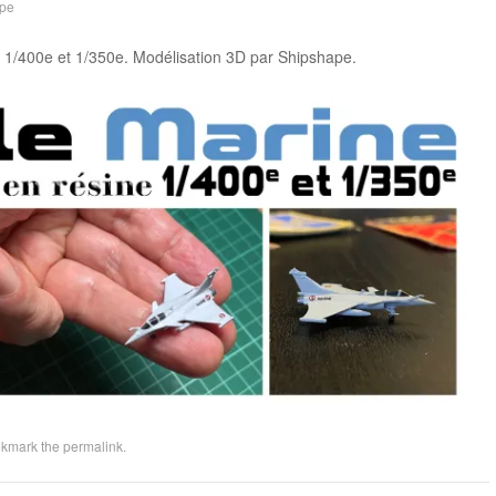
pe
e 1/400e et 1/350e. Modélisation 3D par Shipshape.
okmark the
permalink
.