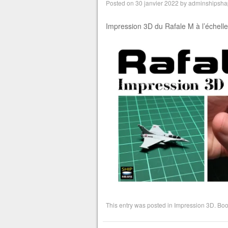
Posted on
30 janvier 2022
by
adminshipsha
Impression 3D du Rafale M à l’échell
This entry was posted in
Impression 3D
. Bo