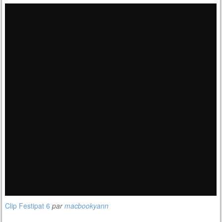
Clip Festipat 6
par
macbookyann