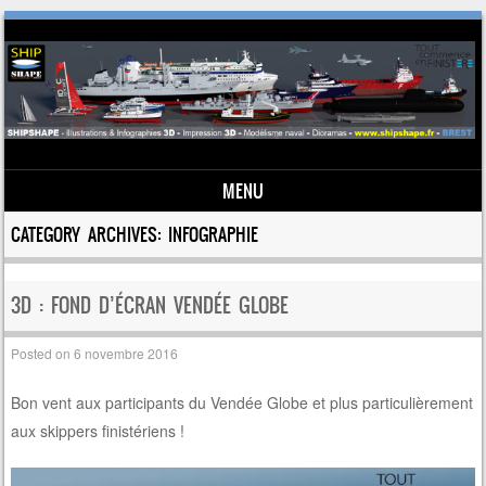
MENU
Skip to content
CATEGORY ARCHIVES:
INFOGRAPHIE
3D : FOND D’ÉCRAN VENDÉE GLOBE
Posted on
6 novembre 2016
Bon vent aux participants du Vendée Globe et plus particulièrement
aux skippers finistériens !