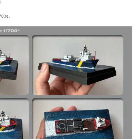
e
700e.