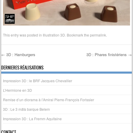
This entry was posted in
Illustration 3D
. Bookmark the
permalink
.
←
3D : Hamburgers
3D : Phares finistériens
→
Post navigation
DERNIERES RÉALISATIONS
Impression 3D : le BRF Jacques Chevallier
L’Hermione en 3D
Remise d’un diorama à l’Amiral Pierre-François Forissier
3D : Le 3 mâts barque Belem
Impression 3D : La Fremm Aquitaine
CONTACT